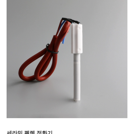
세라믹 펠렛 점화기