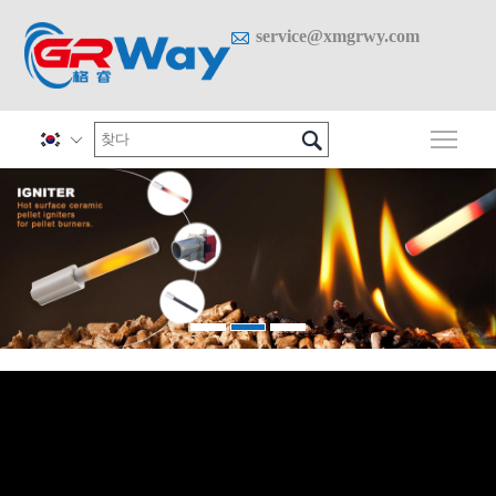

service@xmgrwy.com

메인
