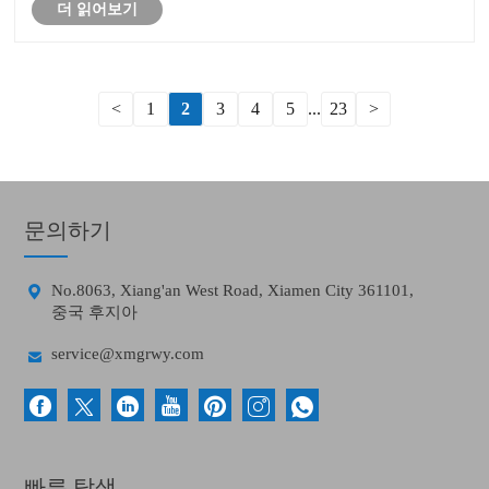
더 읽어보기
<
1
2
3
4
5
...
23
>
문의하기

No.8063, Xiang'an West Road, Xiamen City 361101,
중국 후지아

service@xmgrwy.com
빠른 탐색