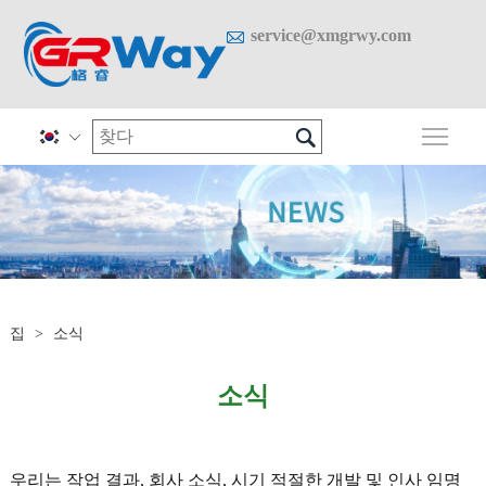

service@xmgrwy.com

메인

집
>
소식
소식
우리는 작업 결과, 회사 소식, 시기 적절한 개발 및 인사 임명